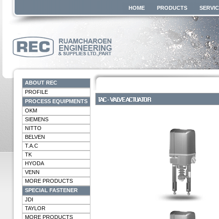
HOME
PRODUCTS
SERVI
ABOUT REC
PROFILE
PROCESS EQUIPMENTS
OKM
SIEMENS
NITTO
BELVEN
T.A.C
TK
HYODA
VENN
MORE PRODUCTS
SPECIAL FASTENER
JDI
TAYLOR
MORE PRODUCTS