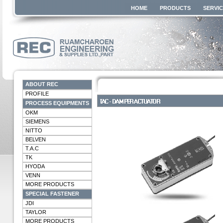
HOME
PRODUCTS
SERVI
ABOUT REC
PROFILE
PROCESS EQUIPMENTS
OKM
SIEMENS
NITTO
BELVEN
T.A.C
TK
HYODA
VENN
MORE PRODUCTS
SPECIAL FASTENER
JDI
TAYLOR
MORE PRODUCTS